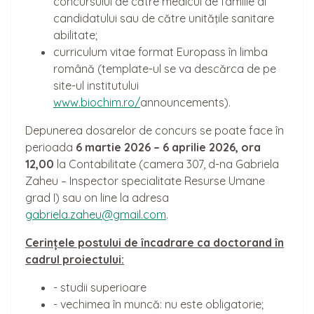
concursului de către medicul de familie al
candidatului sau de către unităţile sanitare
abilitate;
curriculum vitae format Europass în limba
română (template-ul se va descărca de pe
site-ul institutului
www.biochim.ro/
announcements).
Depunerea dosarelor de concurs se poate face în
perioada
6 martie 2026 – 6 aprilie 2026, ora
12,00
la Contabilitate (camera 307, d-na Gabriela
Zaheu – Inspector specialitate Resurse Umane
grad I) sau on line la adresa
gabriela.zaheu@gmail.com
.
Cerin
ț
ele postului de
încadrare ca
doctorand în
cadrul proiectului:
- studii superioare
- vechimea în muncă: nu este obligatorie;