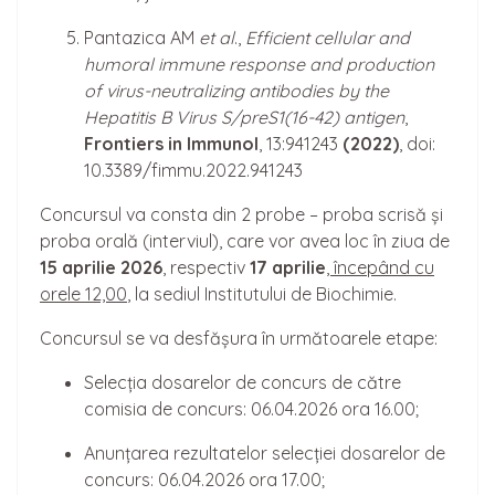
Pantazica AM
et al
.,
Efficient cellular and
humoral immune response and production
of virus-neutralizing antibodies by the
Hepatitis B Virus S/preS1(16-42) antigen
,
Frontiers in Immunol
, 13:941243
(2022)
, doi:
10.3389/fimmu.2022.941243
Concursul va consta din 2 probe – proba scrisă și
proba orală (interviul), care vor avea loc în ziua de
15
aprilie 2026
, respectiv
17
aprilie
, încep
â
nd cu
orele 12,00
, la sediul Institutului de Biochimie.
Concursul se va desfășura în următoarele etape:
Selecția dosarelor de concurs de către
comisia de concurs: 06.04.2026 ora 16.00;
Anunțarea rezultatelor selecției dosarelor de
concurs: 06.04.2026 ora 17.00;