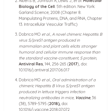
Alberts B, Johnson A, Lewis J,
et al.
Molecular
Biology of the Cell
. 5th edition. New York:
Garland Science; 2008 (Chapter 8.
Manipulating Proteins, DNA, and RNA, Chapter
13. Intracellular Vesicular Traffic)
Dobrica MO
et al
.,
A novel chimeric Hepatitis B
virus S/preS1 antigen produced in
mammalian and plant cells elicits stronger
humoral and cellular immune response than
the standard vaccine-constituent, S protein,
Antiviral Res
, 144, 256-265 (
2017
), doi:
10.1016/j.antiviral.2017.06.017
Dobrica MO
et al
.,
Oral administration of a
chimeric Hepatitis B Virus S/preS1 antigen
produced in lettuce triggers infection
neutralizing antibodies in mice,
Vaccine
, 36
(38), 5789-5795 (
2018),
doi:
10.1016/j.vaccine.2018.07.072