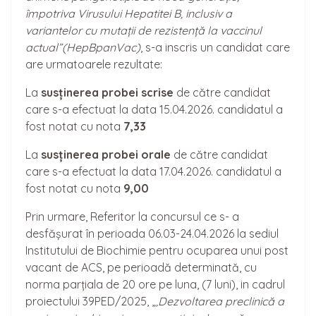
împotriva Virusului Hepatitei B, inclusiv a
variantelor cu mutații de rezistență la vaccinul
actual”(HepBpanVac)
, s-a inscris un candidat care
are urmatoarele rezultate:
La
susținerea probei scrise
de către candidat
care s-a efectuat la data 15.04.2026. candidatul a
fost notat cu nota
7,33
La
susținerea probei orale
de către candidat
care s-a efectuat la data 17.04.2026. candidatul a
fost notat cu nota
9,00
Prin urmare, Referitor la concursul ce s- a
desfășurat în perioada 06.03-24.04.2026 la sediul
Institutului de Biochimie pentru ocuparea unui post
vacant de ACS, pe perioadă determinată, cu
norma parțiala de 20 ore pe luna, (7 luni), in cadrul
proiectului 39PED/2025, „
‚Dezvoltarea preclinică a