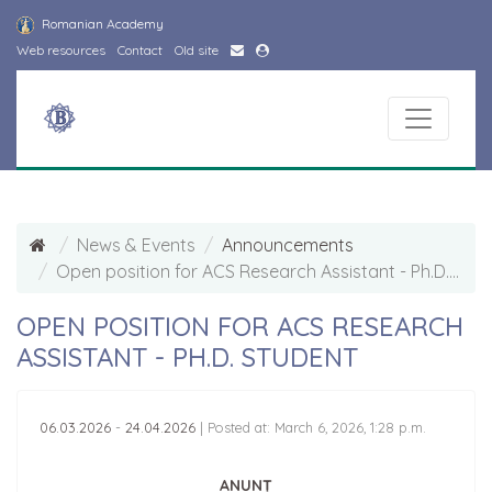
Romanian Academy
Web resources
Contact
Old site
News & Events
Announcements
Open position for ACS Research Assistant - Ph.D. student
OPEN POSITION FOR ACS RESEARCH
ASSISTANT - PH.D. STUDENT
06.03.2026
-
24.04.2026
|
Posted at: March 6, 2026, 1:28 p.m.
ANUNȚ