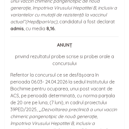
unui vaccin chimeric pangenotipic de nouă
generație, împotriva Virusului Hepatitei B, inclusiv a
variantelor cu mutații de rezistență la vaccinul
actual”(HepBpanVac)
, candidatul a fost declarat
admis
, cu media
8,16.
ANUNȚ
privind rezultatul probei scrise si probei orale a
concursului
Referitor la concursul ce se desfășoara în
perioada 06.03- 24.04.2026 la sediul Institutului de
Biochimie pentru ocuparea, unui post vacant de
ACS, pe perioadă determinată, cu norma parțiala
de 20 ore pe luna, (7 luni), in cadrul proiectului
39PED/2025, „
‚Dezvoltarea preclinică a unui vaccin
chimeric pangenotipic de nouă generație,
împotriva Virusului Hepatitei B, inclusiv a