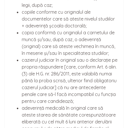
legii, după caz;
copiile conforme cu originalul ale
documentelor care să ateste nivelul studiilor
+ adeverință școala doctorală;
copia conformă cu originalul a carnetului de
muncă și/sau, după caz, o adeverinţă
(original) care să ateste vechimea în muncă,
în meserie şi/sau în specialitatea studiilor;
cazierul judiciar în original sau o declaraţie pe
propria răspundere [care, conform Art. 6 alin.
(3) ale H.G. nr. 286/2011, este valabilă numai
până la proba scrisă, ulterior fiind obligatoriu
cazierul judiciar] că nu are antecedente
penale care să-l facă incompatibil cu funcţia
pentru care candidează;
adeverinţă medicală în original care să
ateste starea de sănătate corespunzătoare
eliberată cu cel mult 6 luni anterior derulării