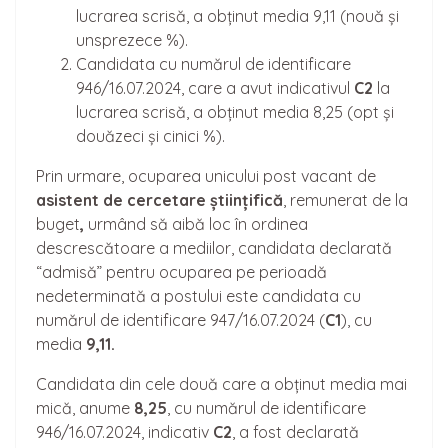
lucrarea scrisă, a obținut media 9,11 (nouă și
unsprezece %).
Candidata cu numărul de identificare
946/16.07.2024, care a avut indicativul
C2
la
lucrarea scrisă, a obținut media 8,25 (opt și
douăzeci și cinici %).
Prin urmare, ocuparea unicului post vacant de
asistent de cerceta
re
științifică
, remunerat de la
buget
,
urmând să aibă loc în ordinea
descrescătoare a mediilor, candidata declarată
“admisă” pentru ocuparea pe perioadă
nedeterminată a postului este candidata cu
numărul de identificare 947/16.07.2024 (
C1
), cu
media
9,11.
Candidata din cele două care a obținut media mai
mică, anume
8,25
, cu numărul de identificare
946/16.07.2024, indicativ
C2
, a fost declarată