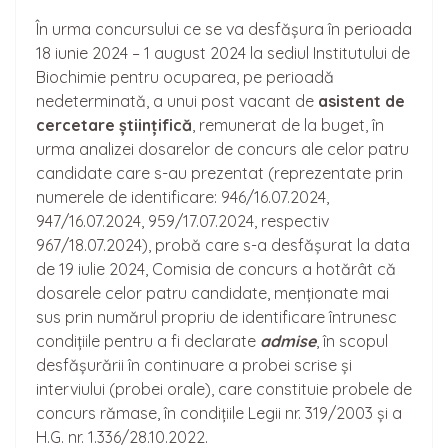
În urma concursului ce se va desfășura în perioada
18 iunie 2024 – 1 august 2024 la sediul Institutului de
Biochimie pentru ocuparea, pe perioadă
nedeterminată, a unui post vacant de
asistent de
cerceta
re
științifică
, remunerat de la buget, în
urma analizei dosarelor de concurs ale celor patru
candidate care s-au prezentat (reprezentate prin
numerele de identificare: 946/16.07.2024,
947/16.07.2024, 959/17.07.2024, respectiv
967/18.07.2024), probă care s-a desfășurat la data
de 19 iulie 2024, Comisia de concurs a hotărât că
dosarele celor patru candidate, menționate mai
sus prin numărul propriu de identificare întrunesc
condițiile pentru a fi declarate
admise
, în scopul
desfășurării în continuare a probei scrise și
interviului (probei orale), care constituie probele de
concurs rămase, în condițiile Legii nr. 319/2003 și a
H.G. nr. 1.336/28.10.2022.