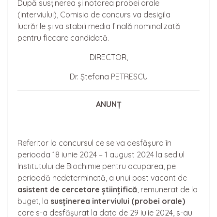
După susținerea și notarea probei orale
(interviului), Comisia de concurs va desigila
lucrările și va stabili media finală nominalizată
pentru fiecare candidată.
DIRECTOR,
Dr. Ștefana PETRESCU
ANUNȚ
Referitor la concursul ce se va desfășura în
perioada 18 iunie 2024 – 1 august 2024 la sediul
Institutului de Biochimie pentru ocuparea, pe
perioadă nedeterminată, a unui post vacant de
asistent de cerceta
re
științifică
, remunerat de la
buget, la
sus
ținerea
interviului (probei orale)
care s-a desfășurat la data de 29 iulie 2024, s-au