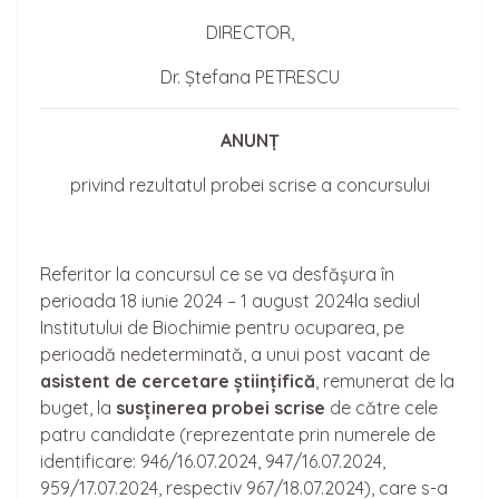
DIRECTOR,
Dr. Ștefana PETRESCU
ANUNȚ
privind rezultatul probei scrise a concursului
Referitor la concursul ce se va desfășura în
perioada 18 iunie 2024 – 1 august 2024la sediul
Institutului de Biochimie pentru ocuparea, pe
perioadă nedeterminată, a unui post vacant de
asistent de cerceta
re
științifică
, remunerat de la
buget, la
sus
ținerea
probei scrise
de către cele
patru candidate (reprezentate prin numerele de
identificare: 946/16.07.2024, 947/16.07.2024,
959/17.07.2024, respectiv 967/18.07.2024), care s-a