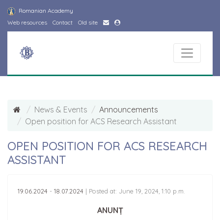
Romanian Academy
Web resources
Contact
Old site
News & Events
Announcements
Open position for ACS Research Assistant
OPEN POSITION FOR ACS RESEARCH
ASSISTANT
19.06.2024
-
18.07.2024
|
Posted at: June 19, 2024, 1:10 p.m.
ANUNȚ