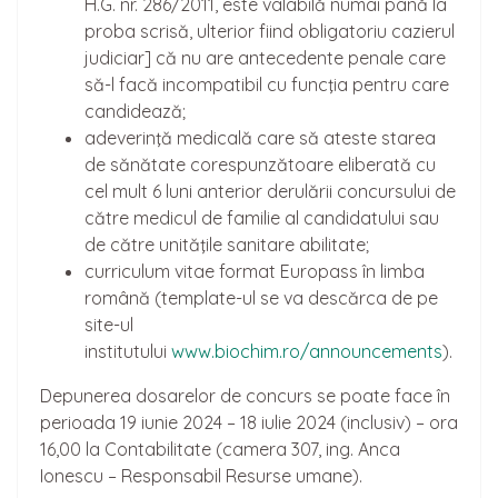
H.G. nr. 286/2011, este valabilă numai până la
proba scrisă, ulterior fiind obligatoriu cazierul
judiciar] că nu are antecedente penale care
să-l facă incompatibil cu funcţia pentru care
candidează;
adeverinţă medicală care să ateste starea
de sănătate corespunzătoare eliberată cu
cel mult 6 luni anterior derulării concursului de
către medicul de familie al candidatului sau
de către unităţile sanitare abilitate;
curriculum vitae format Europass în limba
română (template-ul se va descărca de pe
site-ul
institutului
www.biochim.ro/announcements
).
Depunerea dosarelor de concurs se poate face în
perioada 19 iunie 2024 – 18 iulie 2024 (inclusiv) – ora
16,00 la Contabilitate (camera 307, ing. Anca
Ionescu – Responsabil Resurse umane).