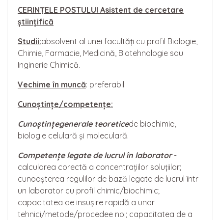
CERIN
Ț
ELE POSTULUI Asistent de cercetare
științifică
Studii:
absolvent al unei facultăți cu profil Biologie,
Chimie, Farmacie, Medicină, Biotehnologie sau
Inginerie Chimică.
Vechime în muncă
: preferabil.
Cuno
ș
tințe/competențe:
Cunoștințe
generale teoretice
de biochimie,
biologie celulară și moleculară.
Competențe legate de lucrul în laborator
-
calcularea corectă a concentrațiilor soluțiilor;
cunoașterea regulilor de bază legate de lucrul într-
un laborator cu profil chimic/biochimic;
capacitatea de insușire rapidă a unor
tehnici/metode/procedee noi; capacitatea de a