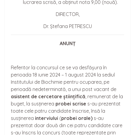
lucrarea scrisă, a obținut nota 9,00 (nouă).
DIRECTOR,
Dr. Ștefana PETRESCU
ANUNȚ
Referitor la concursul ce se va desfășura în
perioada 18 iunie 2024 – 1 august 2024 la sediul
Institutului de Biochimie pentru ocuparea, pe
perioadă nedeterminată, a unui post vacant de
asistent de cerceta
re
științifică
, remunerat de la
buget, la susținerea
probei scrise
s-au prezentat
toate cele patru candidate înscrise, însă la
susținerea
interviului
(
probei orale)
s-au
prezentat doar două din cei patru candidate care
s-au înscris la concurs (toate reprezentate prin