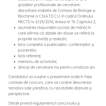
gradelor profesionale de cercetare-
dezvoltare stabilite de Comisia de Biologie și
Biochimie a C.N.A.T.D.C.U. în cadrul Ordinului
MECTS nr. 6.129/2016, Anexa nr. 19, Capitolul 2;
asumarea răspunderii (scrisă de mână) în
care afirmă că datele din dosar se referă la
propriile activități și realizări;
lista completă a publicațiilor, conferințelor și
posterelor;
listă referenți;
memoriu de activitate;
direcții de cercetare noi pentru următorii ani.
Candidatul va susține o prezentare orală în fața
comisiei de concurs, care va conține descrierea
tematicii sale științifice, cu rezultatele obținute și
perspective.
Detalii privind regulamentul concursului și