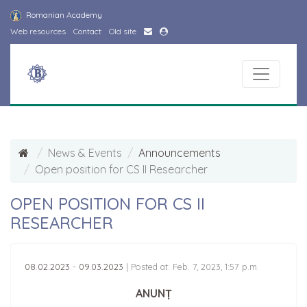
Romanian Academy
Web resources
Contact
Old site
News & Events
Announcements
Open position for CS II Researcher
OPEN POSITION FOR CS II
RESEARCHER
08.02.2023
-
09.03.2023
|
Posted at: Feb. 7, 2023, 1:57 p.m.
ANUNȚ