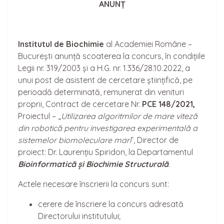
ANUNȚ
Institutul de Biochimie
al Academiei Române –
București anunță scoaterea la concurs, în condițiile
Legii nr. 319/2003 și a H.G. nr. 1.336/28.10.2022, a
unui post de asistent de cercetare științifică, pe
perioadă determinată, remunerat din venituri
proprii, Contract de cercetare Nr.
PCE 148/2021,
Proiectul – „
Utilizarea algoritmilor de mare viteză
din robotică pentru investigarea experimentală a
sistemelor biomoleculare mari
”, Director de
proiect: Dr. Laurențiu Spiridon, la Departamentul
Bioinformatică și Biochimie Structurală
.
Actele necesare înscrierii la concurs sunt:
cerere de înscriere la concurs adresată
Directorului institutului;