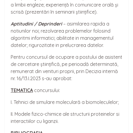
a limbii engleze; experiență în comunicare orală și
scrisă (prezentări în seminarii științifice).
Aptitudini / Deprinderi
– asimilarea rapida a
notiunilor noi; rezolvarea problemelor folosind
algoritmi informatici; abilitate in managementul
datelor; rigurozitate in prelucrarea datelor.
Pentru concursul de ocupare a postului de asistent
de cercetare științifică, pe perioadă determinată,
remunerat din venituri proprii, prin Decizia internă
nr. 16/13.I.2023 s-au aprobat:
TEMATICA
concursului:
I. Tehnici de simulare moleculară a biomoleculelor;
II. Modele fizico-chimice ale structurii proteinelor si
interactiilor cu liganzii.