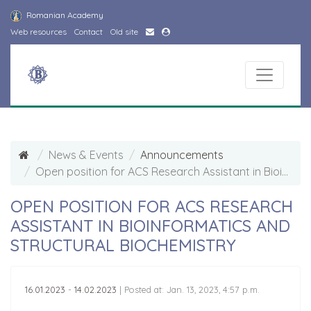
Romanian Academy
Web resources
Contact
Old site
News & Events
Announcements
Open position for ACS Research Assistant in Bioinformatics and Structural Biochemistry
OPEN POSITION FOR ACS RESEARCH
ASSISTANT IN BIOINFORMATICS AND
STRUCTURAL BIOCHEMISTRY
16.01.2023
-
14.02.2023
|
Posted at: Jan. 13, 2023, 4:57 p.m.