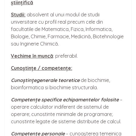
științifică
Studii:
absolvent al unui modul de studii
universitare cu profil real precum cele din
facultatile de Matematica, Fizica, Informatica,
Biologie, Chimie, Farmacie, Medicină, Biotehnologie
sau Inginerie Chimică.
Vechime în muncă
: preferabil.
Cuno
ș
tințe / competențe:
Cunoștințe
generale teoretice
de biochimie,
bioinformatica si biochimie structurala.
Competențe specifice echipamentelor folosite
–
operare calculator indiferent de sistemul de
operare; cunostinte minimale de programare;
cunostinte legate de sisteme distribuite de calcul.
Competențe personale
– cunoașterea temeinica