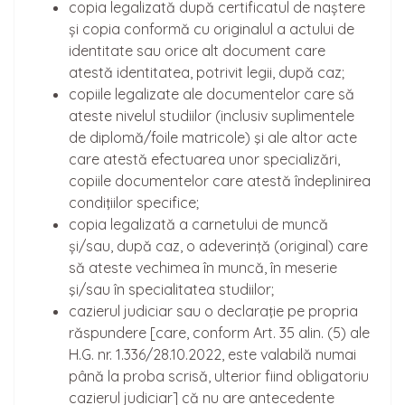
copia legalizată după certificatul de naștere
și copia conformă cu originalul a actului de
identitate sau orice alt document care
atestă identitatea, potrivit legii, după caz;
copiile legalizate ale documentelor care să
ateste nivelul studiilor (inclusiv suplimentele
de diplomă/foile matricole) şi ale altor acte
care atestă efectuarea unor specializări,
copiile documentelor care atestă îndeplinirea
condiţiilor specifice;
copia legalizată a carnetului de muncă
și/sau, după caz, o adeverinţă (original) care
să ateste vechimea în muncă, în meserie
şi/sau în specialitatea studiilor;
cazierul judiciar sau o declaraţie pe propria
răspundere [care, conform Art. 35 alin. (5) ale
H.G. nr. 1.336/28.10.2022, este valabilă numai
până la proba scrisă, ulterior fiind obligatoriu
cazierul judiciar] că nu are antecedente