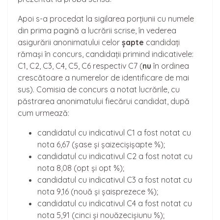
Apoi s-a procedat la sigilarea porțiunii cu numele
din prima pagină a lucrării scrise, în vederea
asigurării anonimatului celor
șapte
candidați
rămași în concurs, candidații primind indicativele:
C1, C2, C3, C4, C5, C6 respectiv C7 (
nu
în ordinea
crescătoare a numerelor de identificare de mai
sus). Comisia de concurs a notat lucrările, cu
păstrarea anonimatului fiecărui candidat, după
cum urmează:
candidatul cu indicativul C1 a fost notat cu
nota 6,67 (șase și șaizecișișapte %);
candidatul cu indicativul C2 a fost notat cu
nota 8,08 (opt și opt %);
candidatul cu indicativul C3 a fost notat cu
nota 9,16 (nouă și șaisprezece %);
candidatul cu indicativul C4 a fost notat cu
nota 5,91 (cinci și nouăzecișiunu %);