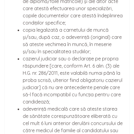
de diplomă/foile matricole) şi ale altor acte
care atestă efectuarea unor specializări,
copiile documentelor care atestă îndeplinirea
condiţiilor specifice;
copia legalizată a carnetului de muncă
și/sau, după caz, o adeverinţă (original) care
să ateste vechimea în muncă, în meserie
şi/sau în specialitatea studiilor;
cazierul judiciar sau o declaraţie pe propria
răspundere [care, conform Art. 6 alin. (3) ale
H.G. nr. 286/2011, este valabilă numai până la
proba scrisă, ulterior fiind obligatoriu cazierul
judiciar] că nu are antecedente penale care
să-l facă incompatibil cu funcţia pentru care
candidează;
adeverinţă medicală care să ateste starea
de sănătate corespunzătoare eliberată cu
cel mult 6 luni anterior derulării concursului de
către medicul de familie al candidatului sau