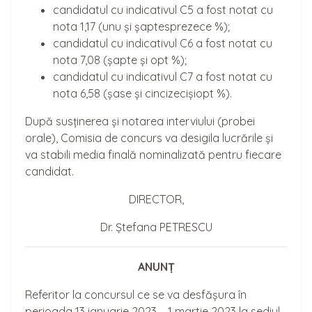
candidatul cu indicativul C5 a fost notat cu
nota 1,17 (unu și șaptesprezece %);
candidatul cu indicativul C6 a fost notat cu
nota 7,08 (șapte și opt %);
candidatul cu indicativul C7 a fost notat cu
nota 6,58 (șase și cincizecișiopt %).
După susținerea și notarea interviului (probei
orale), Comisia de concurs va desigila lucrările și
va stabili media finală nominalizată pentru fiecare
candidat.
DIRECTOR,
Dr. Ștefana PETRESCU
ANUNȚ
Referitor la concursul ce se va desfășura în
perioada 13 ianuarie 2023 – 1 martie 2023 la sediul