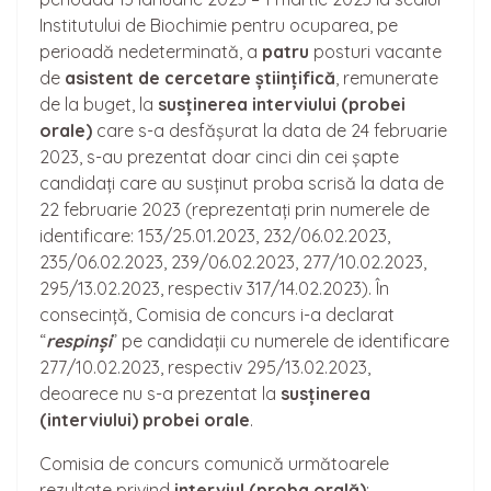
Institutului de Biochimie pentru ocuparea, pe
perioadă nedeterminată, a
patru
posturi vacante
de
asistent de cerceta
re
științifică
, remunerate
de la buget, la
sus
ținerea
interviului (probei
orale)
care s-a desfășurat la data de 24 februarie
2023, s-au prezentat doar cinci din cei șapte
candidați care au susținut proba scrisă la data de
22 februarie 2023 (reprezentați prin numerele de
identificare: 153/25.01.2023, 232/06.02.2023,
235/06.02.2023, 239/06.02.2023, 277/10.02.2023,
295/13.02.2023, respectiv 317/14.02.2023). În
consecință, Comisia de concurs i-a declarat
“
respinși
” pe candidații cu numerele de identificare
277/10.02.2023, respectiv 295/13.02.2023,
deoarece nu s-a prezentat la
sus
ținerea
(interviului) probei orale
.
Comisia de concurs comunică următoarele
rezultate privind
interviul (proba orală)
: