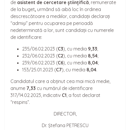
de
asistent de cerceta
re
științifică
, remunerate
de la buget
,
urmând să aibă loc în ordinea
descrescătoare a mediilor, candidații declarați
“admiși” pentru ocuparea pe perioadă
nedeterminată a lor, sunt candidații cu numerele
de identificare:
235/06.02.2023 (
C3
), cu media
9,33
;
232/06.02.2023 (
C2
), cu media
8,54
;
239/06.02.2023 (
C6
), cu media
8,04
;
153/25.01.2023 (
C7
), cu media
8,04
.
Candidatul care a obținut cea mai mică medie,
anume
7,33
cu numărul de identificare
317/14.02.2023, indicativ
C1
, a fost declarat
“respins”.
DIRECTOR,
Dr. Ștefana PETRESCU