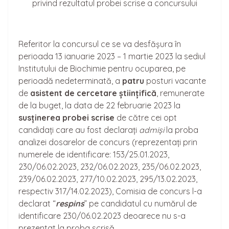
privind rezultatul probei scrise a concursului
Referitor la concursul ce se va desfășura în
perioada 13 ianuarie 2023 – 1 martie 2023 la sediul
Institutului de Biochimie pentru ocuparea, pe
perioadă nedeterminată, a
patru
posturi vacante
de
asistent de cerceta
re
științifică
, remunerate
de la buget, la data de 22 februarie 2023 la
sus
ținerea
probei scrise
de către cei opt
candidați care au fost declarați
admiși
la proba
analizei dosarelor de concurs (reprezentați prin
numerele de identificare: 153/25.01.2023,
230/06.02.2023, 232/06.02.2023, 235/06.02.2023,
239/06.02.2023, 277/10.02.2023, 295/13.02.2023,
respectiv 317/14.02.2023), Comisia de concurs l-a
declarat “
respins
” pe candidatul cu numărul de
identificare 230/06.02.2023 deoarece nu s-a
prezentat la proba scrisă.