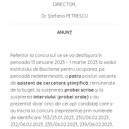
DIRECTOR,
Dr. Ștefana PETRESCU
ANUNȚ
Referitor la concursul ce se va desfășura în
perioada 13 ianuarie 2023 – 1 martie 2023 la sediul
Institutului de Biochimie pentru ocuparea, pe
perioadă nedeterminată, a
patru
posturi vacante
de
asistent de cerceta
re
științifică
, remunerate
de la buget, la susținerea
probei scrise
și la
susținerea
interviului
(
probei orale)
s-au
prezentat doar cinci din cei opt candidați care s-
au înscris la concurs (reprezentați prin numerele
de identificare: 153/25.01.2023, 230/06.02.2023,
232/06.02.2023, 235/06.02.2023, 239/06.02.2023,