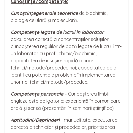
Cuno
ș
tințe/competențe:
Cunoștințe
generale teoretice
de biochimie,
biologie celulară și moleculară.
Competențe legate de lucrul în laborator
-
calcularea corectă a concentrațiilor soluțiilor;
cunoașterea regulilor de bază legate de lucrul într-
un laborator cu profil chimic/biochimic;
capacitatea de insușire rapidă a unor
tehnici/metode/procedee noi; capacitatea de a
identifica potențiale probleme în implementarea
unor noi tehnici/metode/procedee.
Competențe personale
– Cunoașterea limbii
engleze este obligatorie; experiență în comunicare
orală și scrisă (prezentări în seminarii științifice).
Aptitudini/Deprinderi
- manualitate, executarea
corectă a tehnicilor și procedeelor, prioritizarea