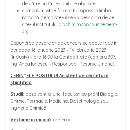
de către unităţile sanitare abilitate;
curriculum vitae format Europass în limba
română (template-ul se va descărca de pe
site-ul institutului
biochim.ro/announcement-
36
).
Depunerea dosarelor de concurs se poate face în
perioada 16 ianuarie 2023 – 14 februarie 2023
(inclusiv) – ora 16,00 la Contabilitate (camera 307,
ing. Anca Ionescu – Responsabil Resurse umane).
CERIN
Ț
ELE POSTULUI Asistent de cercetare
științifică
Studii:
absolvent al unei facultăți cu profil Biologie,
Chimie, Farmacie, Medicină, Biotehnologie sau
Inginerie Chimică.
Vechime în muncă
: preferabil.