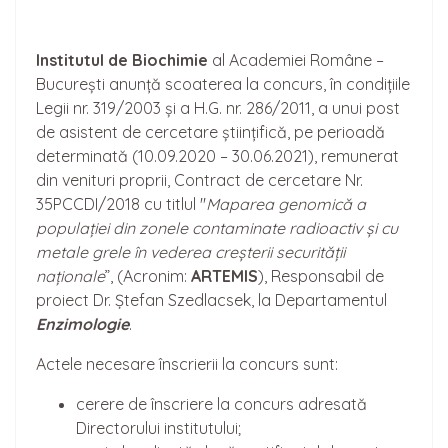
Institutul de Biochimie
al Academiei Române –
București anunță scoaterea la concurs, în condițiile
Legii nr. 319/2003 și a H.G. nr. 286/2011, a unui post
de asistent de cercetare științifică, pe perioadă
determinată (10.09.2020 – 30.06.2021), remunerat
din venituri proprii, Contract de cercetare Nr.
35PCCDI/2018 cu titlul "
Maparea genomică a
populației din zonele contaminate radioactiv și cu
metale grele în vederea creșterii securității
naționale
”, (Acronim:
ARTEMIS
), Responsabil de
proiect Dr. Ștefan Szedlacsek, la Departamentul
Enzimologie
.
Actele necesare înscrierii la concurs sunt:
cerere de înscriere la concurs adresată
Directorului institutului;