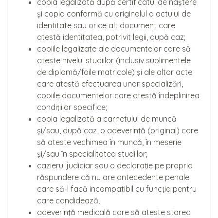
copia legalizată după certificatul de naștere
și copia conformă cu originalul a actului de
identitate sau orice alt document care
atestă identitatea, potrivit legii, după caz;
copiile legalizate ale documentelor care să
ateste nivelul studiilor (inclusiv suplimentele
de diplomă/foile matricole) şi ale altor acte
care atestă efectuarea unor specializări,
copiile documentelor care atestă îndeplinirea
condiţiilor specifice;
copia legalizată a carnetului de muncă
și/sau, după caz, o adeverinţă (original) care
să ateste vechimea în muncă, în meserie
şi/sau în specialitatea studiilor;
cazierul judiciar sau o declaraţie pe propria
răspundere că nu are antecedente penale
care să-l facă incompatibil cu funcţia pentru
care candidează;
adeverinţă medicală care să ateste starea