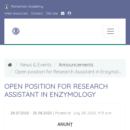
Romanian Academy
Web resources
Contact
Old site
News & Events
Announcements
Open position for Research Assistant in Enzymology
OPEN POSITION FOR RESEARCH
ASSISTANT IN ENZYMOLOGY
28.07.2020
-
25.08.2020
|
Posted at: July 28, 2020, 9:13 a.m.
ANUNȚ