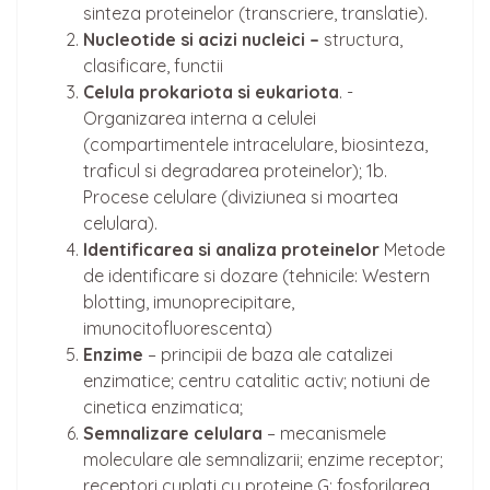
sinteza proteinelor (transcriere, translatie).
Nucleotide si acizi nucleici –
structura,
clasificare, functii
Celula prokariota si eukariota
. -
Organizarea interna a celulei
(compartimentele intracelulare, biosinteza,
traficul si degradarea proteinelor); 1b.
Procese celulare (diviziunea si moartea
celulara).
Identificarea si analiza proteinelor
Metode
de identificare si dozare (tehnicile: Western
blotting, imunoprecipitare,
imunocitofluorescenta)
Enzime
– principii de baza ale catalizei
enzimatice; centru catalitic activ; notiuni de
cinetica enzimatica;
Semnalizare celulara
– mecanismele
moleculare ale semnalizarii; enzime receptor;
receptori cuplati cu proteine G; fosforilarea