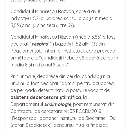
Candidatul Mihăilescu Răzvan, care a avut
indicativul C2 la lucrarea scrisă, a obținut media
5,53 (cinci și cincizeci și trei %).
Candidatul Mihăilescu Răzvan (media 5,53) a fost
declarat “
respins
” în baza Art. 52 alin. (3) din
Regulamentului Intern al institutului, care prevede
următoarele: “candidații trebuie să obțină cel puțin
media 8 și nici o notă sub 7”.
Prin urmare, deoarece din cei doi candidați nici
unul nu a fost declarat “admis” pentru ocuparea
pe perioadă determinată a postului vacant de
asistent de
cercetare științifică
, la
Departamentul
Enzimologie
, post remunerat din
Contractul de cercetare Nr. 35 PCCDI/2018,
(Responsabil partener Institutul de Biochimie - Dr.
Ștefan Szedlacsek), concursul nu s-a finalizat,