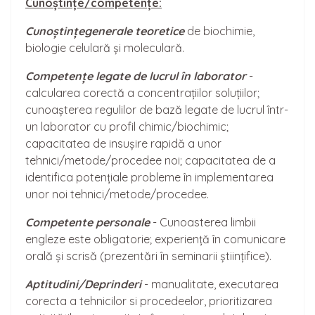
Cuno
ș
tințe/competențe:
Cunoștințe
generale teoretice
de biochimie,
biologie celulară și moleculară.
Competențe legate de lucrul în laborator
-
calcularea corectă a concentrațiilor soluțiilor;
cunoașterea regulilor de bază legate de lucrul într-
un laborator cu profil chimic/biochimic;
capacitatea de insușire rapidă a unor
tehnici/metode/procedee noi; capacitatea de a
identifica potențiale probleme în implementarea
unor noi tehnici/metode/procedee.
Competente personale
- Cunoasterea limbii
engleze este obligatorie; experiență în comunicare
orală și scrisă (prezentări în seminarii științifice).
Aptitudini/Deprinderi
- manualitate, executarea
corecta a tehnicilor si procedeelor, prioritizarea