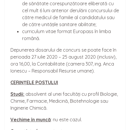
de sănătate corespunzătoare eliberată cu
cel mult 6 luni anterior derulării concursului de
către medicul de familie al candidatului sau
de către unităţile sanitare abilitate;
curriculum vitae format Europass în limba
română.
Depunerea dosarului de concurs se poate face în
perioada 27 iulie 2020 – 25 august 2020 (inclusiv),
ora 16,00, la Contabilitate (camera 307, ing. Anca
Ionescu – Responsabil Resurse umane).
CERIN
Ț
ELE POSTULUI
Studii:
absolvent al unei facultăți cu profil Biologie,
Chimie, Farmacie, Medicină, Biotehnologie sau
Inginerie Chimică.
Vechime în muncă
: nu este cazul.