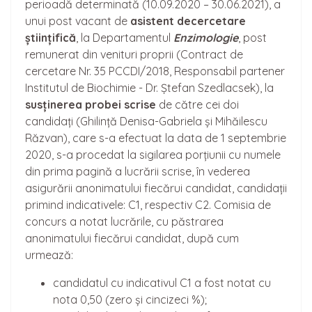
perioadă determinată (10.09.2020 – 30.06.2021), a
unui post vacant de
asistent de
cercetare
științifică
, la Departamentul
Enzimologie
, post
remunerat din venituri proprii (Contract de
cercetare Nr. 35 PCCDI/2018, Responsabil partener
Institutul de Biochimie - Dr. Ștefan Szedlacsek), la
sus
ținerea
probei scrise
de către cei doi
candidați (Ghilință Denisa-Gabriela și Mihăilescu
Răzvan), care s-a efectuat la data de 1 septembrie
2020, s-a procedat la sigilarea porțiunii cu numele
din prima pagină a lucrării scrise, în vederea
asigurării anonimatului fiecărui candidat, candidații
primind indicativele: C1, respectiv C2. Comisia de
concurs a notat lucrările, cu păstrarea
anonimatului fiecărui candidat, după cum
urmează:
candidatul cu indicativul C1 a fost notat cu
nota 0,50 (zero și cincizeci %);