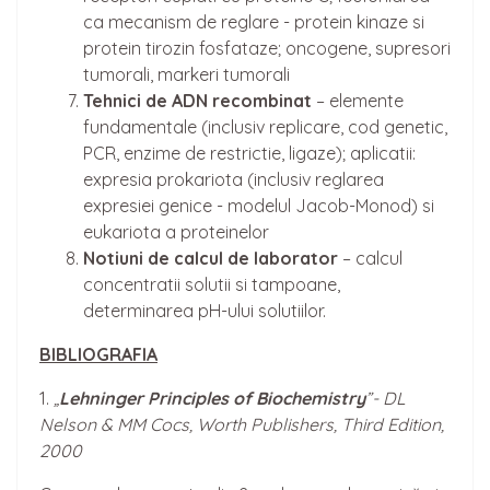
ca mecanism de reglare - protein kinaze si
protein tirozin fosfataze; oncogene, supresori
tumorali, markeri tumorali
Tehnici de ADN recombinat
– elemente
fundamentale (inclusiv replicare, cod genetic,
PCR, enzime de restrictie, ligaze); aplicatii:
expresia prokariota (inclusiv reglarea
expresiei genice - modelul Jacob-Monod) si
eukariota a proteinelor
Notiuni de calcul de laborator
– calcul
concentratii solutii si tampoane,
determinarea pH-ului solutiilor.
BIBLIOGRAFIA
1.
„
Lehninger Principles of Biochemistry
”- DL
Nelson & MM Cocs, Worth Publishers, Third Edition,
2000