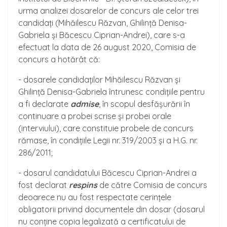
urma analizei dosarelor de concurs ale celor trei
candidați (Mihăilescu Răzvan, Ghilință Denisa-
Gabriela și Băcescu Ciprian-Andrei), care s-a
efectuat la data de 26 august 2020, Comisia de
concurs a hotărât că:
- dosarele candidaților Mihăilescu Răzvan și
Ghilință Denisa-Gabriela întrunesc condițiile pentru
a fi declarate
admise
, în scopul desfășurării în
continuare a probei scrise și probei orale
(interviului), care constituie probele de concurs
rămase, în condițiile Legii nr. 319/2003 și a H.G. nr.
286/2011;
- dosarul candidatului Băcescu Ciprian-Andrei a
fost declarat
respins
de către Comisia de concurs
deoarece nu au fost respectate cerințele
obligatorii privind documentele din dosar (dosarul
nu conține copia legalizată a certificatului de