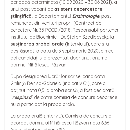
perioadă determinată (10.09.2020 – 30.06.2021), a
unui post vacant de
asistent de
cercetare
științifică
, la Departamentul
Enzimologie
, post
remunerat din venituri proprii (Contract de
cercetare Nr. 35 PCCDI/2018, Responsabil partener
Institutul de Biochimie - Dr. Ștefan Szedlacsek), la
sus
ținerea
probei orale (
interviului
)
, care s-a
desfășurat la data de 3 septembrie 2020, din cei
doi candidați s-a prezentat doar unul, anume
domnul Mihăilescu Răzvan.
După desigilarea lucrărilor scrise, candidata
Ghilință Denisa-Gabriela (indicativ C1), care a
obținut nota 0,5 la proba scrisă, a fost declarată
“
respinsă
” de către comisia de concurs deoarece
nu a participat la proba orală.
La proba orală (interviu), Comisia de concurs a
acordat domnului Mihăilescu Răzvan nota 6,66
(șase și șaizeci și șase %).